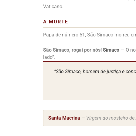
Vaticano.
A MORTE
Papa de número 51, São Símaco morreu em
São Símaco, rogai por nós!
Símaco
— O nom
lado”.
“São Símaco, homem de justiça e concil
Santa Macrina
— Virgem do mosteiro de A