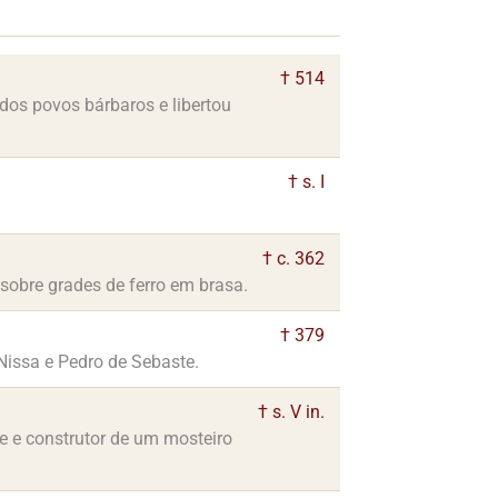
† 514
dos povos bárbaros e libertou
† s. I
† c. 362
sobre grades de ferro em brasa.
† 379
Nissa e Pedro de Sebaste.
† s. V in.
te e construtor de um mosteiro