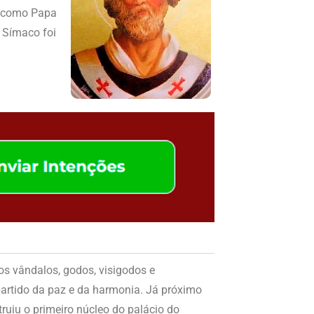
do como Papa
o Símaco foi
s vândalos, godos, visigodos e
partido da paz e da harmonia. Já próximo
truiu o primeiro núcleo do palácio do