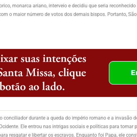
dorico, monarca ariano, interveio e decidiu que seria reconheci
e com o maior número de votos dos demais bispos. Portanto, Sã
conciliador durante a queda do império romano e a invasão do
dente. Ele entrou nas intrigas sociais e políticas para tomar 
ara resgatar e libertar os escravos. Enquanto foi Papa, ele cons