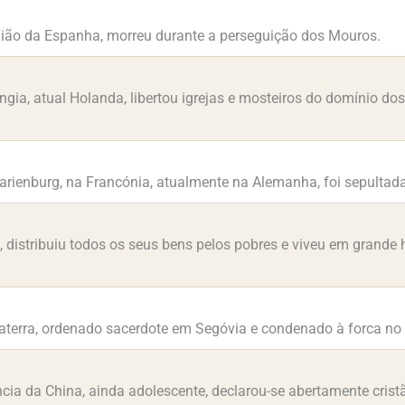
gião da Espanha, morreu durante a perseguição dos Mouros.
íngia, atual Holanda, libertou igrejas e mosteiros do domínio d
ienburg, na Francónia, atualmente na Alemanha, foi sepultada n
a, distribuiu todos os seus bens pelos pobres e viveu em grande 
glaterra, ordenado sacerdote em Segóvia e condenado à forca no r
ncia da China, ainda adolescente, declarou-se abertamente crist