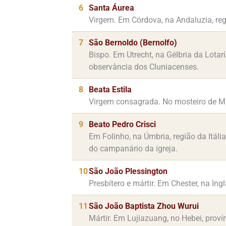
6
Santa Áurea
Virgem. Em Córdova, na Andaluzia, re
7
São Bernoldo (Bernolfo)
Bispo. Em Utrecht, na Gélbria da Lotar
observância dos Cluniacenses.
8
Beata Estila
Virgem consagrada. No mosteiro de Mar
9
Beato Pedro Crisci
Em Folinho, na Úmbria, região da Itáli
do campanário da igreja.
10
São João Plessington
Presbítero e mártir. Em Chester, na In
11
São João Baptista Zhou Wurui
Mártir. Em Lujiazuang, no Hebei, proví