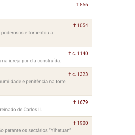
† 856
† 1054
os poderosos e fomentou a
† c. 1140
a igreja por ela construída.
† c. 1323
humildade e penitência na torre
† 1679
einado de Carlos II.
† 1900
ão perante os sectários “Yihetuan”