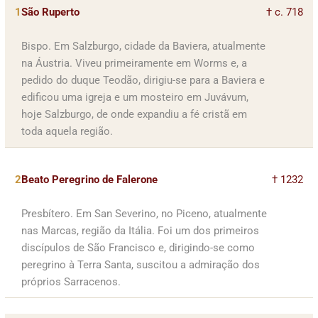
1
São Ruperto
† c. 718
Bispo. Em Salzburgo, cidade da Baviera, atualmente
na Áustria. Viveu primeiramente em Worms e, a
pedido do duque Teodão, dirigiu-se para a Baviera e
edificou uma igreja e um mosteiro em Juvávum,
hoje Salzburgo, de onde expandiu a fé cristã em
toda aquela região.
2
Beato Peregrino de Falerone
† 1232
Presbítero. Em San Severino, no Piceno, atualmente
nas Marcas, região da Itália. Foi um dos primeiros
discípulos de São Francisco e, dirigindo-se como
peregrino à Terra Santa, suscitou a admiração dos
próprios Sarracenos.