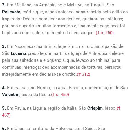
2.
Em Melitene, na Armênia, hoje Malatya, na Turquia, São
Polieucto
, mártir, que, sendo soldado, constrangido pelo edito do
imperador Décio a sacrificar aos deuses, quebrou as estátuas;
por isso suportou muitos tormentos e, finalmente degolado, foi
baptizado com o derramamento do seu sangue.
(† c. 250)
3.
Em Nicomédia, na Bitínia, hoje Izmit, na Turquia, a paixão de
São
Luciano
, presbítero e mártir da Igreja de Antioquia, célebre
pela sua sabedoria e eloquência, que, levado ao tribunal para
contínuas interrogações acompanhadas de torturas, persistiu
intrepidamente em declarar-se cristão.
(† 312)
4.
Em Passau, no Nórico, na atual Baviera, comemoração de São
Valentim
, bispo da Récia.
(† c. 450)
5.
Em Pavia, na Ligúria, região da Itália, São
Crispim
, bispo.
(†
467)
6.
Em Chur, no território da Helvécia, atual Suíça, São