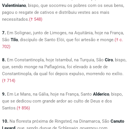
Valentiniano
, bispo, que socorreu os pobres com os seus bens,
pagou o resgate de cativos e distribuiu vestes aos mais
necessitados.
(† 548)
7.
Em Solignac, junto de Limoges, na Aquitânia, hoje na França,
São
Tilo
, discípulo de Santo Elói, que foi artesão e monge.
(† c.
702)
8.
Em Constantinopla, hoje Istambul, na Turquia, São
Ciro
, bispo,
que, sendo monge na Paflagónia, foi elevado à sede de
Constantinopla, da qual foi depois expulso, morrendo no exílio.
(† 714)
9.
Em Le Mans, na Gália, hoje na França, Santo
Alderico
, bispo,
que se dedicou com grande ardor ao culto de Deus e dos
Santos.
(† 856)
10.
Na floresta próxima de Ringsted, na Dinamarca, São
Canuto
Lavard
, que, sendo duque de Schleswig, governou com