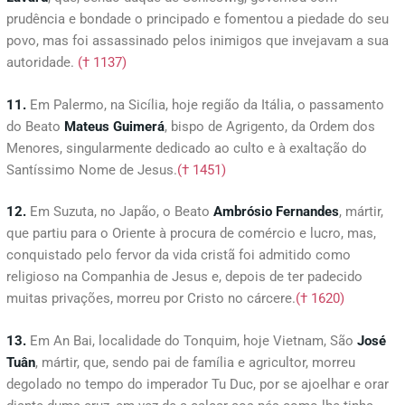
prudência e bondade o principado e fomentou a piedade do seu
povo, mas foi assassinado pelos inimigos que invejavam a sua
autoridade.
(† 1137)
11.
Em Palermo, na Sicília, hoje região da Itália, o passamento
do Beato
Mateus
Guimerá
, bispo de Agrigento, da Ordem dos
Menores, singularmente dedicado ao culto e à exaltação do
Santíssimo Nome de Jesus.
(† 1451)
12.
Em Suzuta, no Japão, o Beato
Ambrósio
Fernandes
, mártir,
que partiu para o Oriente à procura de comércio e lucro, mas,
conquistado pelo fervor da vida cristã foi admitido como
religioso na Companhia de Jesus e, depois de ter padecido
muitas privações, morreu por Cristo no cárcere.
(† 1620)
13.
Em An Bai, localidade do Tonquim, hoje Vietnam, São
José
Tuân
, mártir, que, sendo pai de família e agricultor, morreu
degolado no tempo do imperador Tu Duc, por se ajoelhar e orar