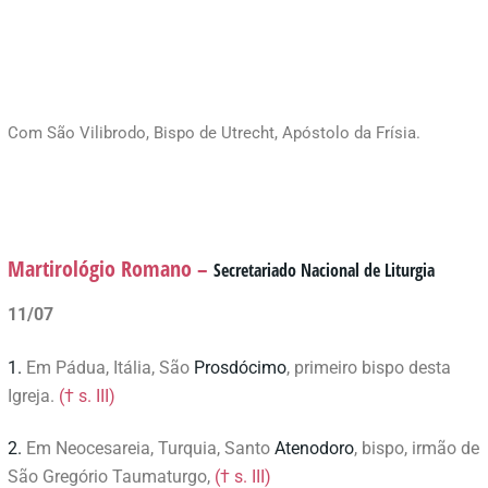
Com São Vilibrodo, Bispo de Utrecht, Apóstolo da Frísia.
Martirológio Romano –
Secretariado Nacional de Liturgia
11/07
1.
Em Pádua, Itália, São
Prosdócimo
, primeiro bispo desta
Igreja.
(† s. III)
2.
Em Neocesareia, Turquia, Santo
Atenodoro
, bispo, irmão de
São Gregório Taumaturgo,
(† s. III)