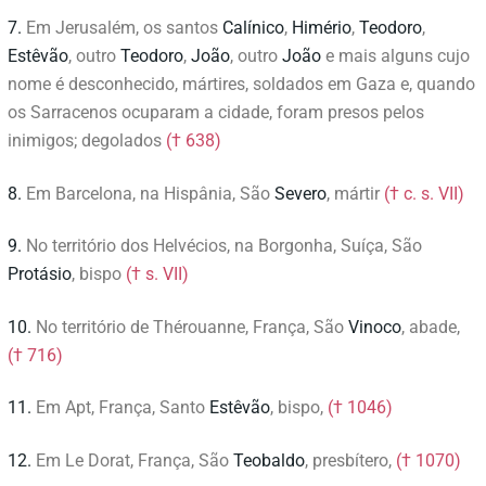
7.
Em Jerusalém, os santos
Calínico
,
Himério
,
Teodoro
,
Estêvão
, outro
Teodoro
,
João
, outro
João
e mais alguns cujo
nome é desconhecido, mártires, soldados em Gaza e, quando
os Sarracenos ocuparam a cidade, foram presos pelos
inimigos; degolados
(† 638)
8.
Em Barcelona, na Hispânia, São
Severo
,
mártir
(† c. s. VII)
9.
No território dos Helvécios, na Borgonha, Suíça, São
Protásio
, bispo
(† s. VII)
10.
No território de Thérouanne, França, São
Vinoco
, abade,
(† 716)
11.
Em Apt, França, Santo
Estêvão
, bispo,
(† 1046)
12.
Em Le Dorat, França, São
Teobaldo
, presbítero,
(† 1070)