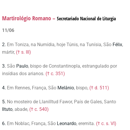
Martirológio Romano –
Secretariado Nacional de Liturgia
11/06
2.
Em Toniza, na Numídia, hoje Túnis, na Tunísia, São
Félix
,
mártir,
(† s. III)
3.
São
Paulo
, bispo de Constantinopla, estrangulado por
insídias dos arianos.
(† c. 351)
4.
Em Rennes, França, São
Melânio
, bispo,
(† d. 511)
5.
No mosteiro de Llanilltud Fawor, País de Gales, Santo
Iltuto
, abade,
(† c. 540)
6.
Em Noblac, França, São
Leonardo
, eremita.
(† c. s. VI)