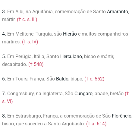
3.
Em Albi, na Aquitânia, comemoração de Santo
Amaranto
,
mártir.
(† c. s. III)
4.
Em Melitene, Turquia, s
ão
Hierão
e muitos companheiros
mártires.
(† s. IV)
5.
Em Perúgia, Itália, Santo
Herculano
, bispo e mártir,
decapitado.
(† 548)
6.
Em Tours, França, São
Baldo
, bispo,
(† c. 552)
7.
Congresbury, na Inglaterra, São
Cungaro
, abade, bretão
(†
s. VI)
8.
Em Estrasburgo, França, a comemoração de São
Florêncio
,
bispo, que sucedeu a Santo Argobasto.
(† a. 614)