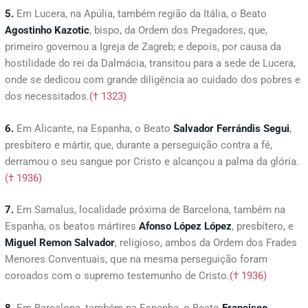
5.
Em Lucera, na Apúlia, também região da Itália, o Beato
Agostinho
Kazotic
, bispo, da Ordem dos Pregadores, que,
primeiro governou a Igreja de Zagreb; e depois, por causa da
hostilidade do rei da Dalmácia, transitou para a sede de Lucera,
onde se dedicou com grande diligência ao cuidado dos pobres e
dos necessitados.
(† 1323)
6.
Em Alicante, na Espanha, o Beato
Salvador Ferrándis Segui
,
presbítero e mártir, que, durante a perseguição contra a fé,
derramou o seu sangue por Cristo e alcançou a palma da glória.
(† 1936)
7.
Em Samalus, localidade próxima de Barcelona, também na
Espanha, os beatos mártires
Afonso López López
, presbítero, e
Miguel Remon Salvador
, religioso, ambos da Ordem dos Frades
Menores Conventuais, que na mesma perseguição foram
coroados com o supremo testemunho de Cristo.
(† 1936)
8.
Em Barcelona, também na Espanha, o Beato
Francisco