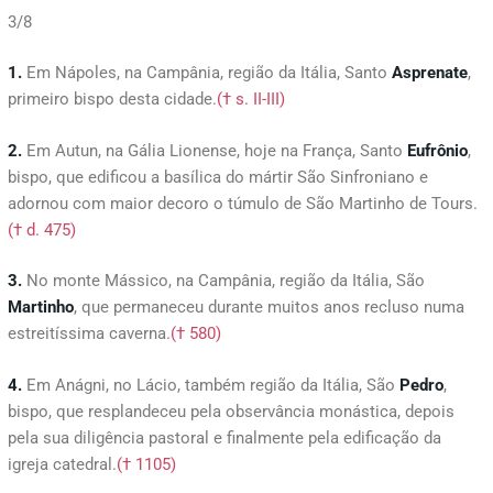
3/8
1.
Em Nápoles, na Campânia, região da Itália, Santo
Asprenate
,
primeiro bispo desta cidade.
(† s. II-III)
2.
Em Autun, na Gália Lionense, hoje na França, Santo
Eufr
ô
nio
,
bispo, que edificou a basílica do mártir São Sinfroniano e
adornou com maior decoro o túmulo de São Martinho de Tours.
(† d. 475)
3.
No monte Mássico, na Campânia, região da Itália, São
Martinho
, que permaneceu durante muitos anos recluso numa
estreitíssima caverna.
(† 580)
4.
Em Anágni, no Lácio, também região da Itália, São
Pedro
,
bispo, que resplandeceu pela observância monástica, depois
pela sua diligência pastoral e finalmente pela edificação da
igreja catedral.
(† 1105)