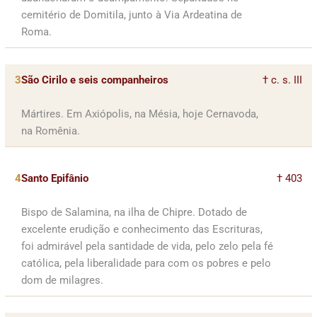
cemitério de Domitila, junto à Via Ardeatina de
Roma.
3
São Cirilo e seis companheiros
† c. s. III
Mártires. Em Axiópolis, na Mésia, hoje Cernavoda,
na Romênia.
4
Santo Epifânio
† 403
Bispo de Salamina, na ilha de Chipre. Dotado de
excelente erudição e conhecimento das Escrituras,
foi admirável pela santidade de vida, pelo zelo pela fé
católica, pela liberalidade para com os pobres e pelo
dom de milagres.