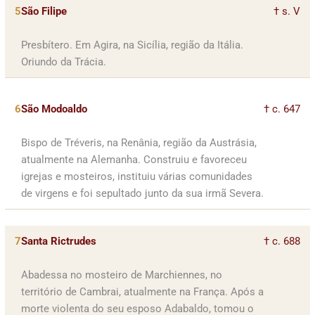
5
São Filipe
† s. V
Presbítero. Em Agira, na Sicília, região da Itália.
Oriundo da Trácia.
6
São Modoaldo
† c. 647
Bispo de Tréveris, na Renânia, região da Austrásia,
atualmente na Alemanha. Construiu e favoreceu
igrejas e mosteiros, instituiu várias comunidades
de virgens e foi sepultado junto da sua irmã Severa.
7
Santa Rictrudes
† c. 688
Abadessa no mosteiro de Marchiennes, no
território de Cambrai, atualmente na França. Após a
morte violenta do seu esposo Adabaldo, tomou o