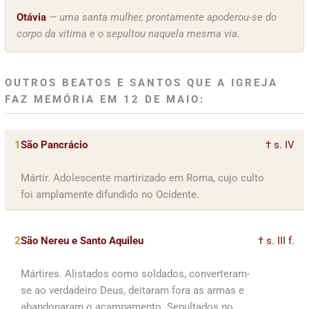
Otávia
— uma santa mulher, prontamente apoderou-se do
corpo da vítima e o sepultou naquela mesma via.
OUTROS BEATOS E SANTOS QUE A IGREJA
FAZ MEMÓRIA EM 12 DE MAIO:
1
São Pancrácio
† s. IV
Mártir. Adolescente martirizado em Roma, cujo culto
foi amplamente difundido no Ocidente.
2
São Nereu e Santo Aquileu
† s. III f.
Mártires. Alistados como soldados, converteram-
se ao verdadeiro Deus, deitaram fora as armas e
abandonaram o acampamento. Sepultados no