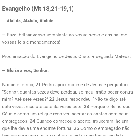
Evangelho (Mt 18,21-19,1)
— Aleluia, Aleluia, Aleluia.
— Fazei brilhar vosso semblante ao vosso servo e ensinai-me
vossas leis e mandamentos!
Proclamação do Evangelho de Jesus Cristo + segundo Mateus.
— Glória a vós, Senhor.
Naquele tempo,
21
Pedro aproximou-se de Jesus e perguntou:
“Senhor, quantas vezes devo perdoar, se meu irmão pecar contra
mim? Até sete vezes?”
22
Jesus respondeu: “Não te digo até
sete vezes, mas até setenta vezes sete.
23
Porque o Reino dos
Céus é como um rei que resolveu acertar as contas com seus
empregados.
24
Quando começou o acerto, trouxeram-lhe um
que lhe devia uma enorme fortuna.
25
Como o empregado não
tivesse com que pagar, o patrão mandou que fosse vendido