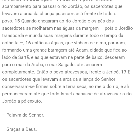
acampamento para passar o rio Jordão, os sacerdotes que
levavam a arca da aliança puseram-se à frente de todo o
povo.
15
Quando chegaram ao rio Jordão e os pés dos
sacerdotes se molharam nas águas da margem — pois o Jordão
transborda e inunda suas margens durante todo o tempo da
colheita —,
16
então as águas, que vinham de cima, pararam,
formando uma grande barragem até Adam, cidade que fica ao
lado de Sartã, e as que estavam na parte de baixo, desceram
para o mar da Arabá, o mar Salgado, até secarem
completamente. Então o povo atravessou, frente a Jericó.
17
E
os sacerdotes que levavam a arca da aliança do Senhor
conservaram-se firmes sobre a terra seca, no meio do rio, e ali
permaneceram até que todo Israel acabasse de atravessar o rio
Jordão a pé enxuto.
– Palavra do Senhor.
– Graças a Deus.