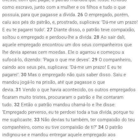
como escravo, junto com a mulher e os filhos e tudo o que
possuía, para que pagasse a dívida.
26
O empregado, porém,
caíu aos pés do patrão, e, prostrado, suplicava: ‘Dá-me um prazo!
E eu te pagarei tudo’.
27
Diante disso, o patrão teve compaixão,
soltou o empregado e perdoou-lhe a dívida.
28
Ao sair dali,
aquele empregado encontrou um dos seus companheiros que
lhe devia apenas cem moedas. Ele o agarrou e começou a
sufocá-lo, dizendo: ‘Paga o que me deves’.
29
O companheiro,
caindo aos seus pés, suplicava: ‘Dá-me um prazo! E eu te
pagarei’.
30
Mas o empregado não quis saber disso. Saiu e
mandou jogá-lo na prisão, até que pagasse o que
devia.
31
Vendo o que havia acontecido, os outros empregados
ficaram muito tristes, procuraram o patrão e lhe contaram
tudo.
32
Então o patrão mandou chamá-lo e lhe disse:
‘Empregado perverso, eu te perdoei toda a tua dívida, porque tu
me suplicaste.
33
Não devias tu também, ter compaixão do teu
companheiro, como eu tive compaixão de ti?’
34
O patrão
indignou-se e mandou entregar aquele empregado aos