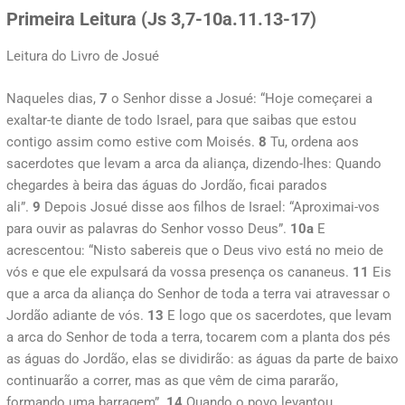
Primeira Leitura (Js 3,7-10a.11.13-17)
Leitura do Livro de Josué
Naqueles dias,
7
o Senhor disse a Josué: “Hoje começarei a
exaltar-te diante de todo Israel, para que saibas que estou
contigo assim como estive com Moisés.
8
Tu, ordena aos
sacerdotes que levam a arca da aliança, dizendo-lhes: Quando
chegardes à beira das águas do Jordão, ficai parados
ali”.
9
Depois Josué disse aos filhos de Israel: “Aproximai-vos
para ouvir as palavras do Senhor vosso Deus”.
10a
E
acrescentou: “Nisto sabereis que o Deus vivo está no meio de
vós e que ele expulsará da vossa presença os cananeus.
11
Eis
que a arca da aliança do Senhor de toda a terra vai atravessar o
Jordão adiante de vós.
13
E logo que os sacerdotes, que levam
a arca do Senhor de toda a terra, tocarem com a planta dos pés
as águas do Jordão, elas se dividirão: as águas da parte de baixo
continuarão a correr, mas as que vêm de cima pararão,
formando uma barragem”.
14
Quando o povo levantou