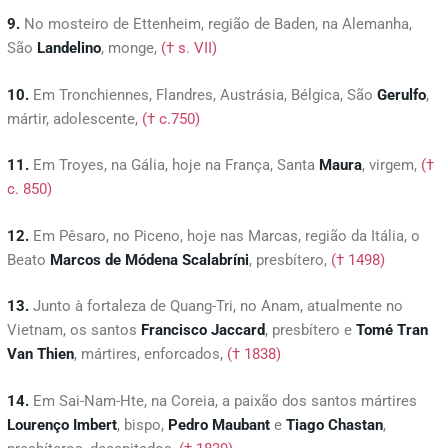
9.
No mosteiro de Ettenheim, região de Baden, na Alemanha,
São
Landelino
, monge,
(† s. VII)
10.
Em Tronchiennes, Flandres, Austrásia, Bélgica, São
Gerulfo
,
mártir, adolescente,
(† c.750)
11.
Em Troyes, na Gália, hoje na França, Santa
Maura
, virgem,
(†
c. 850)
12.
Em Pêsaro, no Piceno, hoje nas Marcas, região da Itália, o
Beato
Marcos de Módena Scalabríni
, presbítero,
(† 1498)
13.
Junto à fortaleza de Quang-Tri, no Anam, atualmente no
Vietnam, os santos
Francisco
Jaccard
, presbítero e
Tomé
Tran
Van
Thien
, mártires, enforcados,
(† 1838)
14.
Em Sai-Nam-Hte, na Coreia, a paixão dos santos mártires
Lourenço Imbert
, bispo,
Pedro
Maubant
e
Tiago
Chastan
,