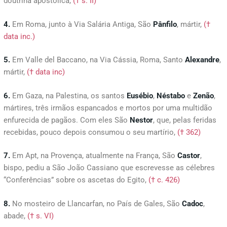
doutrina apostólica,
(† s. II)
4.
Em Roma, junto à Via Salária Antiga, São
Pânfilo
, mártir,
(†
data inc.)
5.
Em Valle del Baccano, na Via Cássia, Roma, Santo
Alexandre
,
mártir,
(† data inc)
6.
Em Gaza, na Palestina, os santos
Eusébio
,
Néstabo
e
Zenão
,
mártires, três irmãos espancados e mortos por uma multidão
enfurecida de pagãos. Com eles São
Nestor
, que, pelas feridas
recebidas, pouco depois consumou o seu martírio,
(† 362)
7.
Em Apt, na Provença, atualmente na França, São
Castor
,
bispo, pediu a São João Cassiano que escrevesse as célebres
“Conferências” sobre os ascetas do Egito,
(† c. 426)
8.
No mosteiro de Llancarfan, no País de Gales, São
Cadoc
,
abade,
(† s. VI)