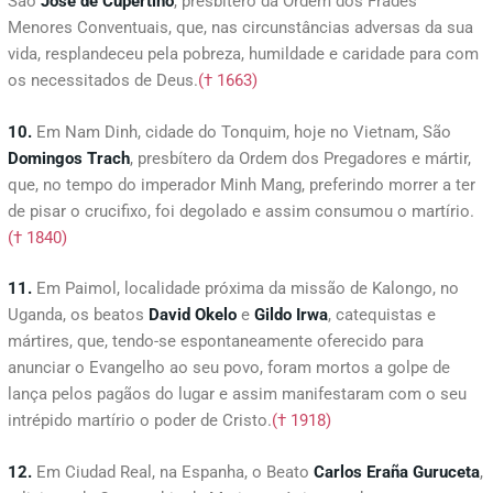
São
José de Cupertino
, presbítero da Ordem dos Frades
Menores Conventuais, que, nas circunstâncias adversas da sua
vida, resplandeceu pela pobreza, humildade e caridade para com
os necessitados de Deus.
(† 1663)
10.
Em Nam Dinh, cidade do Tonquim, hoje no Vietnam, São
Domingos
Trach
, presbítero da Ordem dos Pregadores e mártir,
que, no tempo do imperador Minh Mang, preferindo morrer a ter
de pisar o crucifixo, foi degolado e assim consumou o martírio.
(† 1840)
11.
Em Paimol, localidade próxima da missão de Kalongo, no
Uganda, os beatos
David
Okelo
e
Gildo
Irwa
, catequistas e
mártires, que, tendo-se espontaneamente oferecido para
anunciar o Evangelho ao seu povo, foram mortos a golpe de
lança pelos pagãos do lugar e assim manifestaram com o seu
intrépido martírio o poder de Cristo.
(† 1918)
12.
Em Ciudad Real, na Espanha, o Beato
Carlos
Eraña
Guruceta
,