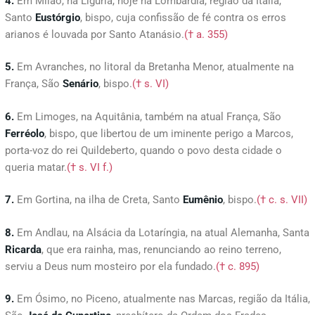
4.
Em Milão, na Ligúria, hoje na Lombardia, região da Itália,
Santo
Eustórgio
, bispo, cuja confissão de fé contra os erros
arianos é louvada por Santo Atanásio.
(† a. 355)
5.
Em Avranches, no litoral da Bretanha Menor, atualmente na
França, São
Senário
, bispo.
(† s. VI)
6.
Em Limoges, na Aquitânia, também na atual França, São
Ferréolo
, bispo, que libertou de um iminente perigo a Marcos,
porta-voz do rei Quildeberto, quando o povo desta cidade o
queria matar.
(† s. VI f.)
7.
Em Gortina, na ilha de Creta, Santo
Eum
ê
nio
, bispo.
(† c. s. VII)
8.
Em Andlau, na Alsácia da Lotaríngia, na atual Alemanha, Santa
Ricarda
, que era rainha, mas, renunciando ao reino terreno,
serviu a Deus num mosteiro por ela fundado.
(† c. 895)
9.
Em Ósimo, no Piceno, atualmente nas Marcas, região da Itália,