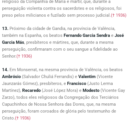
religioso da Companhia de Maria e mártir, que, durante a
perseguição violenta contra os sacerdotes e os religiosos, foi
preso pelos milicianos e fuzilado sem processo judicial.
(† 1936)
13.
Próximo da cidade de Gandia, na província de Valência,
também na Espanha, os beatos
Fernando
Garcia
Sendra
e
José
Garcia
Más
, presbíteros e mártires, que, durante a mesma
perseguição, confirmaram com o seu sangue a fidelidade ao
Senhor.
(† 1936)
14.
Em Monserrat, na mesma província de Valência, os beatos
Ambrósio
(Salvador Chuliá Ferrandis) e
Valentim
(Vicente
Jaunzarás Gómez), presbíteros, e
Francisco
(Justo Lerma
Martínez),
Recaredo
(José López Mora) e
Modesto
(Vicente Gay
Zarzo), todos eles religiosos da Congregação dos Terciários
Capuchinhos de Nossa Senhora das Dores, que, na mesma
perseguição, foram coroados de glória pelo testemunho de
Cristo.
(† 1936)