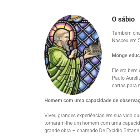
O sábio
Também chama
Nasceu em 50
Monge educa
Ele era bem 
Paulo Aureli
cartas para 
Homem com uma capacidade de observaçã
Viveu grandes experiências em sua vida que 
tornaram-lhe um homem com uma capacidad
grande obra – chamado De Excidio Britanni