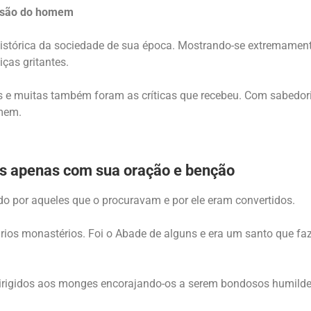
ersão do homem
o histórica da sociedade de sua época. Mostrando-se extremamen
ças gritantes.
 e muitas também foram as críticas que recebeu. Com sabedoria,
omem.
es apenas com sua oração e benção
ado por aqueles que o procuravam e por ele eram convertidos.
ários monastérios. Foi o Abade de alguns e era um santo que f
dirigidos aos monges encorajando-os a serem bondosos humilde