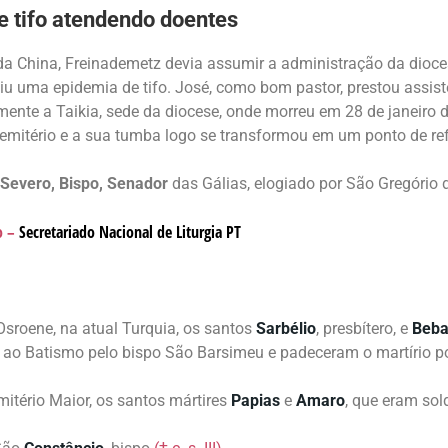
e tifo atendendo doentes
 da China, Freinademetz devia assumir a administração da dioce
giu uma epidemia de tifo. José, como bom pastor, prestou assist
mente a Taikia, sede da diocese, onde morreu em 28 de janeiro 
mitério e a sua tumba logo se transformou em um ponto de refe
 Severo, Bispo, Senador
das Gálias, elogiado por São Gregório 
o –
Secretariado Nacional de Liturgia
PT
sroene, na atual Turquia, os santos
Sarbélio
, presbítero, e
Beba
ao Batismo pelo bispo São Barsimeu e padeceram o martírio por
itério Maior, os santos mártires
Papias
e
Amaro
, que eram sol