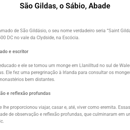
São Gildas, o Sábio, Abade
do de São Gildásio, o seu nome verdadeiro seria “Saint Gildas,
0 DC no vale da Clydside, na Escócia.
do e escritor
educado e ele se tornou um monge em Llanilltud no sul de Wales, 
us. Ele fez uma peregrinação à Irlanda para consultar os mong
monastérios bem distantes.
o e reflexão profundas
lhe proporcionou viajar, casar e, até, viver como eremita. Essa
e de observação e reflexão profundas, que culminaram em um
c.