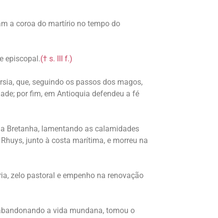
ram a coroa do martírio no tempo do
e episcopal.
(† s. III f.)
érsia, que, seguindo os passos dos magos,
ade; por fim, em Antioquia defendeu a fé
 da Bretanha, lamentando as calamidades
Rhuys, junto à costa marítima, e morreu na
oria, zelo pastoral e empenho na renovação
, abandonando a vida mundana, tomou o