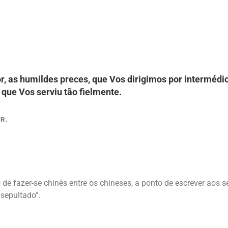
r, as humildes preces, que Vos dirigimos por intermédio
 que Vos serviu tão fielmente.
R.
de fazer-se chinês entre os chineses, a ponto de escrever aos s
 sepultado”.