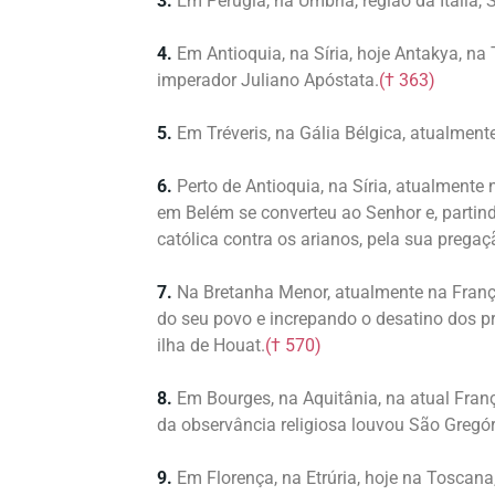
3.
Em Perúgia, na Úmbria, região da Itália,
4.
Em Antioquia, na Síria, hoje Antakya, na
imperador Juliano Apóstata.
(† 363)
5.
Em Tréveris, na Gália Bélgica, atualmen
6.
Perto de Antioquia, na Síria, atualmente
em Belém se converteu ao Senhor e, partin
católica contra os arianos, pela sua pregaç
7.
Na Bretanha Menor, atualmente na Fran
do seu povo e increpando o desatino dos pr
ilha de Houat.
(† 570)
8.
Em Bourges, na Aquitânia, na atual Fran
da observância religiosa louvou São Gregór
9.
Em Florença, na Etrúria, hoje na Toscana,