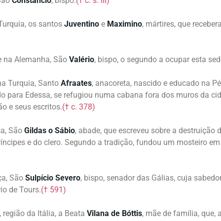
 São
Constâncio
, bispo.
(† c. s. III)
 Turquia, os santos
Juventino
e
Maximino
, mártires, que recebe
te na Alemanha, São
Valério
, bispo, o segundo a ocupar esta sed
 na Turquia, Santo
Afraates
, anacoreta, nascido e educado na P
do para Edessa, se refugiou numa cabana fora dos muros da cid
ão e seus escritos.
(† c. 378)
ça, São
Gildas
o Sábio
, abade, que escreveu sobre a destruição
íncipes e do clero. Segundo a tradição, fundou um mosteiro em 
ça, São
Sulpício
Severo
, bispo, senador das Gálias, cuja sabed
io de Tours.
(† 591)
 região da Itália, a Beata
Vilana
de Bóttis
, mãe de família, que