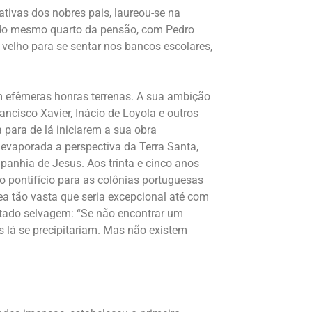
tivas dos nobres pais, laureou-se na
té do mesmo quarto da pensão, com Pedro
e velho para se sentar nos bancos escolares,
m efêmeras honras terrenas. A sua ambição
ancisco Xavier, Inácio de Loyola e outros
para de lá iniciarem a sua obra
 evaporada a perspectiva da Terra Santa,
nhia de Jesus. Aos trinta e cinco anos
do pontifício para as colônias portuguesas
rea tão vasta que seria excepcional até com
stado selvagem: “Se não encontrar um
os lá se precipitariam. Mas não existem