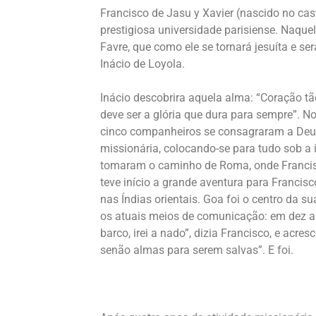
Francisco de Jasu y Xavier (nascido no ca
prestigiosa universidade parisiense. Naque
Favre, que como ele se tornará jesuíta e se
Inácio de Loyola.
Inácio descobrira aquela alma: “Coração t
deve ser a glória que dura para sempre”. No
cinco companheiros se consagraram a Deus 
missionária, colocando-se para tudo sob a 
tomaram o caminho de Roma, onde Francisc
teve início a grande aventura para Francisc
nas Índias orientais. Goa foi o centro da s
os atuais meios de comunicação: em dez an
barco, irei a nado”, dizia Francisco, e acr
senão almas para serem salvas”. E foi.