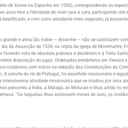
stelo de Xavier na Espanha em 1506), correspondendo às expecta
les anos teve a felicidade de viver cara a cara, participando a
rá beatificado, e com outro estudante meio esquisito, já bastant
ão grande e alma tão nobre — disse-lhe — não se satisfazem co
 dia da Assunção de 1534, na cripta da igreja de Montmartre, Fr
fazendo voto de absoluta pobreza e decidiram ir à Terra Santa 
inteira disposição do papa. Ordenados presbíteros em Veneza e
o colaborou com Inácio na redação das Constituições da Compa
o. A convite do rei de Portugal, foi escolhido missionário e lega
ua intensíssima atividade missionária que se irradiou por uma á
os percorreu a Índia, a Málaga, as Molucas e ilhas ainda no e
escentava: “Se naquelas ilhas existissem minas de ouro, os cristã