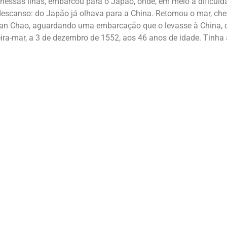
 nessas ilhas, embarcou para o Japão, onde, em meio a dificuld
 descanso: do Japão já olhava para a China. Retomou o mar, che
e San Chao, aguardando uma embarcação que o levasse à China, 
ira-mar, a 3 de dezembro de 1552, aos 46 anos de idade. Tinha 