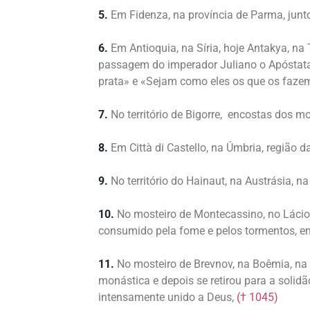
5.
Em Fidenza, na província de Parma, junto
6.
Em Antioquia, na Síria, hoje Antakya, n
passagem do imperador Juliano o Apóstata
prata» e «Sejam como eles os que os fazem
7.
No território de Bigorre, encostas dos m
8.
Em Città di Castello, na Úmbria, região da
9.
No território do Hainaut, na Austrásia, n
10.
No mosteiro de Montecassino, no Lácio,
consumido pela fome e pelos tormentos, en
11.
No mosteiro de Brevnov, na Boêmia, na
monástica e depois se retirou para a soli
intensamente unido a Deus,
(† 1045)