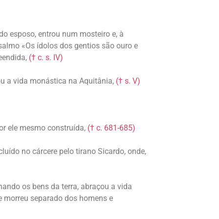
 do esposo, entrou num mosteiro e, à
almo «Os ídolos dos gentios são ouro e
eendida,
(† c. s. IV)
rou a vida monástica na Aquitânia,
(† s. V)
or ele mesmo construída,
(† c. 681-685)
ecluído no cárcere pelo tirano Sicardo, onde,
nando os bens da terra, abraçou a vida
u e morreu separado dos homens e