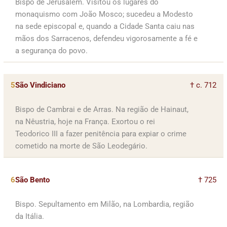
Bispo de Jerusalém. Visitou os lugares do
monaquismo com João Mosco; sucedeu a Modesto
na sede episcopal e, quando a Cidade Santa caiu nas
mãos dos Sarracenos, defendeu vigorosamente a fé e
a segurança do povo.
5
São Vindiciano
† c. 712
Bispo de Cambrai e de Arras. Na região de Hainaut,
na Nêustria, hoje na França. Exortou o rei
Teodorico III a fazer penitência para expiar o crime
cometido na morte de São Leodegário.
6
São Bento
† 725
Bispo. Sepultamento em Milão, na Lombardia, região
da Itália.