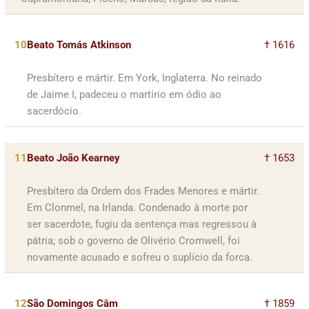
10
Beato Tomás Atkinson
† 1616
Presbítero e mártir. Em York, Inglaterra. No reinado
de Jaime I, padeceu o martírio em ódio ao
sacerdócio.
11
Beato João Kearney
† 1653
Presbítero da Ordem dos Frades Menores e mártir.
Em Clonmel, na Irlanda. Condenado à morte por
ser sacerdote, fugiu da sentença mas regressou à
pátria; sob o governo de Olivério Cromwell, foi
novamente acusado e sofreu o suplício da forca.
12
São Domingos Câm
† 1859