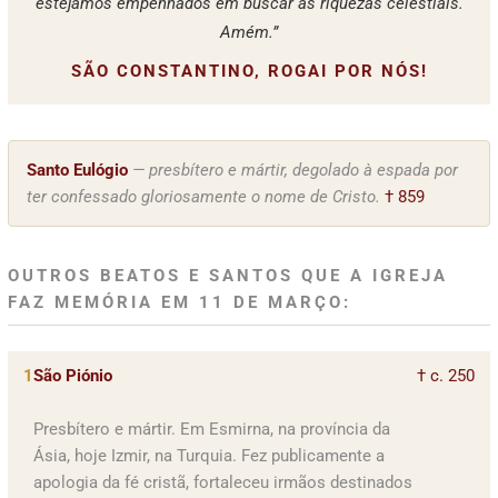
estejamos empenhados em buscar as riquezas celestiais.
Amém.”
SÃO CONSTANTINO, ROGAI POR NÓS!
Santo Eulógio
— presbítero e mártir, degolado à espada por
ter confessado gloriosamente o nome de Cristo.
† 859
OUTROS BEATOS E SANTOS QUE A IGREJA
FAZ MEMÓRIA EM 11 DE MARÇO:
1
São Piónio
† c. 250
Presbítero e mártir. Em Esmirna, na província da
Ásia, hoje Izmir, na Turquia. Fez publicamente a
apologia da fé cristã, fortaleceu irmãos destinados