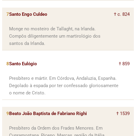
7
Santo Engo Culdeo
† c. 824
Monge no mosteiro de Tallaght, na Irlanda.
Compôs diligentemente um martirológio dos
santos da Irlanda.
8
Santo Eulógio
† 859
Presbítero e mártir. Em Córdova, Andaluzia, Espanha.
Degolado à espada por ter confessado gloriosamente
o nome de Cristo.
9
Beato João Baptista de Fabriano Ríghi
† 1539
Presbítero da Ordem dos Frades Menores. Em
Cupramontana, Piceno, Marcas, região da Itália.