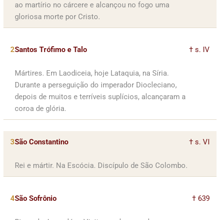
ao martírio no cárcere e alcançou no fogo uma
gloriosa morte por Cristo.
2
Santos Trófimo e Talo
† s. IV
Mártires. Em Laodiceia, hoje Lataquia, na Síria.
Durante a perseguição do imperador Diocleciano,
depois de muitos e terríveis suplícios, alcançaram a
coroa de glória.
3
São Constantino
† s. VI
Rei e mártir. Na Escócia. Discípulo de São Colombo.
4
São Sofrônio
† 639