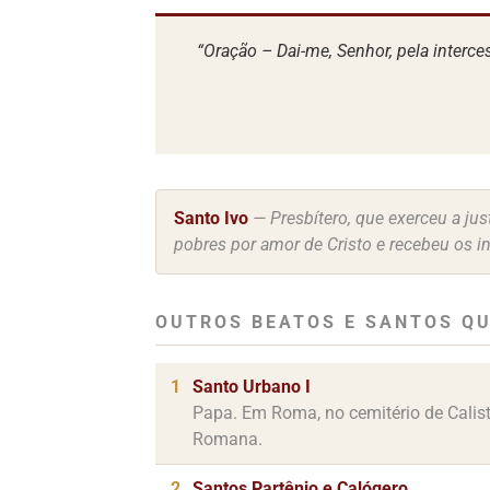
“Oração – Dai-me, Senhor, pela interce
Santo Ivo
— Presbítero, que exerceu a ju
pobres por amor de Cristo e recebeu os i
OUTROS BEATOS E SANTOS QU
1
Santo Urbano I
Papa. Em Roma, no cemitério de Calisto
Romana.
2
Santos Partênio e Calógero