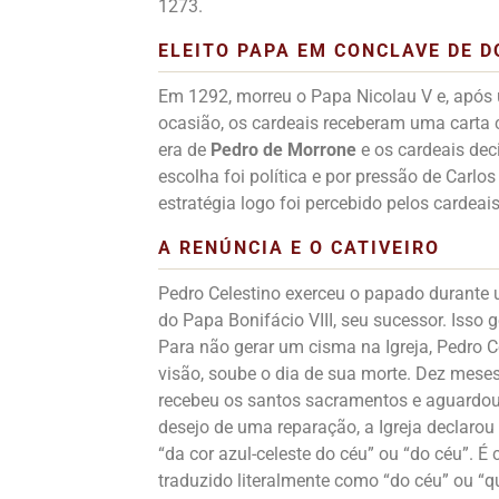
1273.
ELEITO PAPA EM CONCLAVE DE D
Em 1292, morreu o Papa Nicolau V e, após
ocasião, os cardeais receberam uma carta 
era de
Pedro de Morrone
e os cardeais dec
escolha foi política e por pressão de Carlo
estratégia logo foi percebido pelos cardeais
A RENÚNCIA E O CATIVEIRO
Pedro Celestino exerceu o papado durante u
do Papa Bonifácio VIII, seu sucessor. Isso
Para não gerar um cisma na Igreja, Pedro Ce
visão, soube o dia de sua morte. Dez meses
recebeu os santos sacramentos e aguardou
desejo de uma reparação, a Igreja declarou
“da cor azul-celeste do céu” ou “do céu”. É
traduzido literalmente como “do céu” ou “que