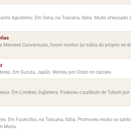
anto Agostinho. Em Sena, na Toscana, Itália. Muito afeiçoado à
eñas
s Menores Conventuais, foram mortos às mãos do próprio rei d
z
dores. Em Suzuta, Japão. Morreu por Cristo no cárcere.
esus. Em Londres, Inglaterra. Padeceu o patíbulo de Tyburn po
s. Em Fucécchio, na Toscana, Itália. Promoveu muito os santo
m Maria.