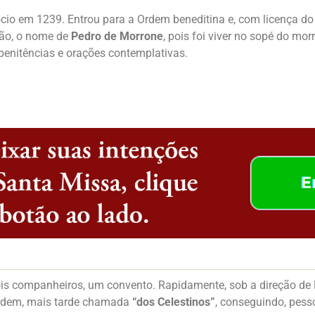
cio em 1239. Entrou para a Ordem beneditina e, com licença do
tão, o nome de
Pedro de Morrone
, pois foi viver no sopé do m
penitências e orações contemplativas.
is companheiros, um convento. Rapidamente, sob a direção de 
Ordem, mais tarde chamada
“dos Celestinos”
, conseguindo, pess