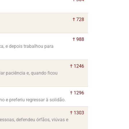
† 728
† 988
a, e depois trabalhou para
† 1246
ar paciência e, quando ficou
† 1296
 e preferiu regressar à solidão.
† 1303
essoas, defendeu órfãos, viúvas e