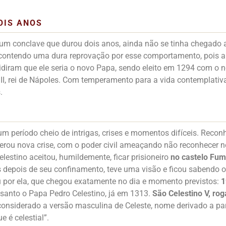
OIS ANOS
 um conclave que durou dois anos, ainda não se tinha chegado
contendo uma dura reprovação por esse comportamento, pois a I
idiram que ele seria o novo Papa, sendo eleito em 1294 com o
s II, rei de Nápoles. Com temperamento para a vida contemplativ
.
m período cheio de intrigas, crises e momentos difíceis. Reco
 gerou nova crise, com o poder civil ameaçando não reconhecer 
lestino aceitou, humildemente, ficar prisioneiro
no castelo Fu
 depois de seu confinamento, teve uma visão e ficou sabendo o
 por ela, que chegou exatamente no dia e momento previstos:
1
 santo o Papa Pedro Celestino, já em 1313.
São Celestino V, rog
 considerado a versão masculina de Celeste, nome derivado a par
 é celestial”.