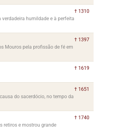
† 1310
 verdadeira humildade e à perfeita
† 1397
os Mouros pela profissão de fé em
† 1619
† 1651
r causa do sacerdócio, no tempo da
† 1740
s retiros e mostrou grande