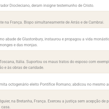
ador Diocleciano, deram insigne testemunho de Cristo.
nte na França. Bispo simultaneamente de Arrás e de Cambrai.
omo abade de Glastonbury, instaurou e propagou a vida monástic
 monges e das monjas.
 Toscana, Itália. Suportou os maus tratos do esposo com exempl
ão e às obras de caridade.
emita octogenário eleito Pontífice Romano; abdicou no mesmo ano
éguier, na Bretanha, França. Exerceu a justiça sem acepção de p
 casa.