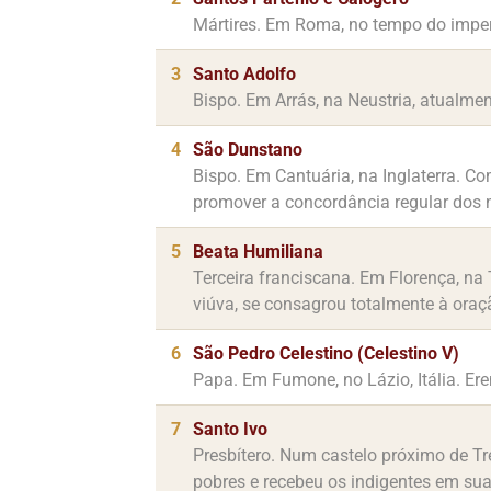
Mártires. Em Roma, no tempo do imper
3
Santo Adolfo
Bispo. Em Arrás, na Neustria, atualme
4
São Dunstano
Bispo. Em Cantuária, na Inglaterra. C
promover a concordância regular dos
5
Beata Humiliana
Terceira franciscana. Em Florença, na
viúva, se consagrou totalmente à oraç
6
São Pedro Celestino (Celestino V)
Papa. Em Fumone, no Lázio, Itália. Er
7
Santo Ivo
Presbítero. Num castelo próximo de Tr
pobres e recebeu os indigentes em sua