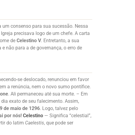
 a um consenso para sua sucessão. Nessa
greja precisava logo de um chefe. A carta
 nome de
Celestino V
. Entretanto, a sua
a e não para a de governança, o erro de
nhecendo-se deslocado, renunciou em favor
nem a renúncia, nem o novo sumo pontífice.
mone
. Ali permaneceu até sua morte. – Em
 dia exato de seu falecimento. Assim,
9 de maio de 1296
. Logo, talvez pelo
ai por nós!
Celestino
— Significa “celestial”,
tir do latim
Caelestis
, que pode ser