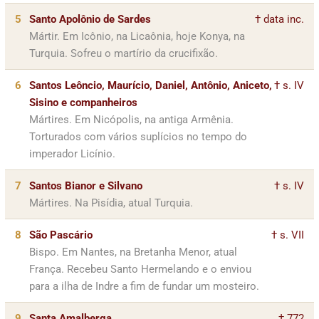
5
Santo Apolônio de Sardes
† data inc.
Mártir. Em Icônio, na Licaônia, hoje Konya, na
Turquia. Sofreu o martírio da crucifixão.
6
Santos Leôncio, Maurício, Daniel, Antônio, Aniceto,
† s. IV
Sisino e companheiros
Mártires. Em Nicópolis, na antiga Armênia.
Torturados com vários suplícios no tempo do
imperador Licínio.
7
Santos Bianor e Silvano
† s. IV
Mártires. Na Pisídia, atual Turquia.
8
São Pascário
† s. VII
Bispo. Em Nantes, na Bretanha Menor, atual
França. Recebeu Santo Hermelando e o enviou
para a ilha de Indre a fim de fundar um mosteiro.
9
Santa Amalberga
† 772