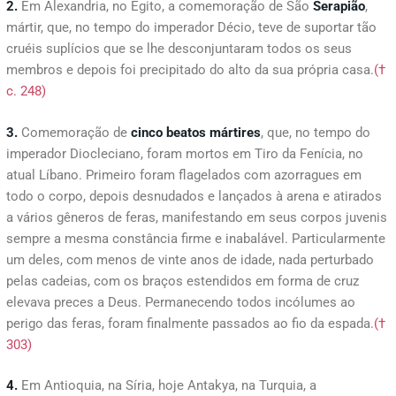
2.
Em Alexandria, no Egito, a comemoração de São
Serapião
,
mártir, que, no tempo do imperador Décio, teve de suportar tão
cruéis suplícios que se lhe desconjuntaram todos os seus
membros e depois foi precipitado do alto da sua própria casa.
(†
c. 248)
3.
Comemoração de
cinco beatos mártires
, que, no tempo do
imperador Diocleciano, foram mortos em Tiro da Fenícia, no
atual Líbano. Primeiro foram flagelados com azorragues em
todo o corpo, depois desnudados e lançados à arena e atirados
a vários gêneros de feras, manifestando em seus corpos juvenis
sempre a mesma constância firme e inabalável. Particularmente
um deles, com menos de vinte anos de idade, nada perturbado
pelas cadeias, com os braços estendidos em forma de cruz
elevava preces a Deus. Permanecendo todos incólumes ao
perigo das feras, foram finalmente passados ao fio da espada.
(†
303)
4.
Em Antioquia, na Síria, hoje Antakya, na Turquia, a