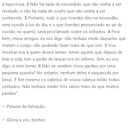
a hipocrisia.
2
Não há nada de escondido, que não venha a ser
revelado, e não há nada de oculto que não venha a ser
conhecido.
3
Portanto, tudo o que tiverdes dito na escuridão,
será ouvido à luz do dia; e o que tiverdes pronunciado ao pé do
ouvido, no quarto, será proclamado sobre os telhados.
4
Pois
bem, meus amigos, eu vos digo: não tenhais medo daqueles que
matam o corpo, não podendo fazer mais do que isto.
5
Vou
mostrar-vos a quem deveis temer: temei aquele que, depois de
tirar a vida, tem o poder de lançar-vos no inferno. Sim, eu vos
digo, a este temei.
6
Não se vendem cinco pardais por uma
pequena quantia? No entanto, nenhum deles é esquecido por
Deus.
7
Até mesmo os cabelos de vossa cabeça estão todos
contados. Não tenhais medo! Vós valeis mais do que muitos
pardais”.
— Palavra da Salvação.
— Glória a vós, Senhor.