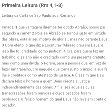
Primeira Leitura (
Rm 4,1-8)
Leitura da Carta de São Paulo aos Romanos.
Irmãos,
1
que vantagem diremos ter obtido Abraão, nosso pai
segundo a carne?
2
Pois se Abraão se tornou justo em virtude
das obras, está aí seu motivo de glória… mas não perante Deus
!
3
Com efeito, o que diz a Escritura? “Abraão creu em Deus, e
isso lhe foi creditado como justiça”.
4
Ora, para quem faz um
trabalho, o salário não é creditado como um presente gratuito,
mas como uma dívida.
5
Porém, para a pessoa que, em vez de
fazer um trabalho, crê naquele que torna justo o ímpio, a sua fé
lhe é creditada como atestado de justiça.
6
É assim que Davi
declara feliz o homem a quem Deus credita a justiça
independentemente das obras:
7
“Felizes aqueles cujas
transgressões foram remidas e cujos pecados foram
perdoados;
8
feliz o homem do qual Deus não leva em conta o
pecado”.