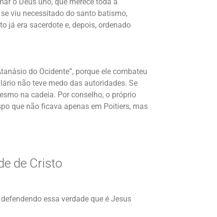
amar o Deus uno, que merece toda a
se viu necessitado do santo batismo,
o já era sacerdote e, depois, ordenado
“Atanásio do Ocidente”, porque ele combateu
lário não teve medo das autoridades. Se
esmo na cadeia. Por conselho, o próprio
spo que não ficava apenas em Poitiers, mas
de de Cristo
re defendendo essa verdade que é Jesus