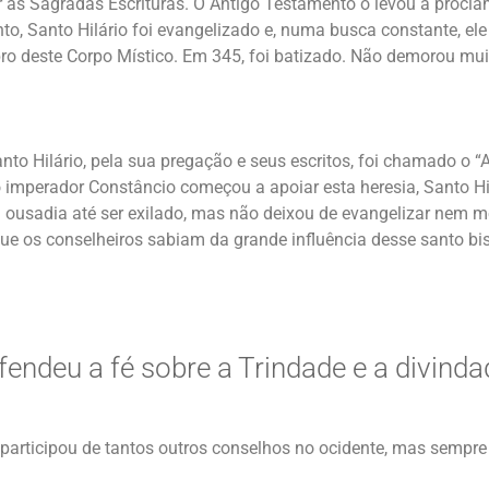
er as Sagradas Escrituras. O Antigo Testamento o levou a procl
, Santo Hilário foi evangelizado e, numa busca constante, ele 
bro deste Corpo Místico. Em 345, foi batizado. Não demorou muit
anto Hilário, pela sua pregação e seus escritos, foi chamado o 
 imperador Constâncio começou a apoiar esta heresia, Santo Hi
 ousadia até ser exilado, mas não deixou de evangelizar nem m
ue os conselheiros sabiam da grande influência desse santo bi
efendeu a fé sobre a Trindade e a divinda
, participou de tantos outros conselhos no ocidente, mas semp