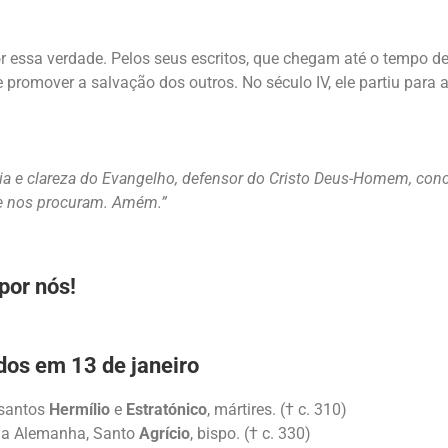
or essa verdade. Pelos seus escritos, que chegam até o tempo de
romover a salvação dos outros. No século IV, ele partiu para a 
a e clareza do Evangelho, defensor do Cristo Deus-Homem, conc
que nos procuram. Amém.”
 por nós!
dos em 13 de janeiro
 santos
Hermílio
e
Estratónico
, mártires. († c. 310)
e na Alemanha, Santo
Agrício
, bispo. († c. 330)