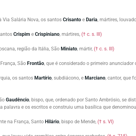
à Via Salária Nova, os santos
Crisanto
e
Daria
, mártires, louva
santos
Crispim
e
Crispiniano
, mártires,
(† c. s. III)
oscana, região da Itália, São
Miniato
, mártir,
(† c. s. III)
 França, São
Frontão
, que é considerado o primeiro anunciador
rquia, os santos
Martírio
, subdiácono, e
Marciano
, cantor, que
São
Gaudêncio
, bispo, que, ordenado por Santo Ambrósio, se dis
 a palavra e os escritos e construiu uma basílica que denomino
ente na França, Santo
Hilário
, bispo de Mende,
(† s. VI)