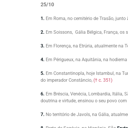
25/10
1.
Em Roma, no cemitério de Trasão, junto 
2.
Em Soissons, Gália Bélgica, França, os 
3.
Em Florença, na Etrúria, atualmente na T
4.
Em Périgueux, na Aquitânia, na hodierna
5.
Em Constantinopla, hoje Istambul, na Tu
do imperador Constâncio,
(† c. 351)
6.
Em Bréscia, Venécia, Lombardia, Itália, 
doutrina e virtude, ensinou o seu povo com
7.
No território de Javols, na Gália, atualm