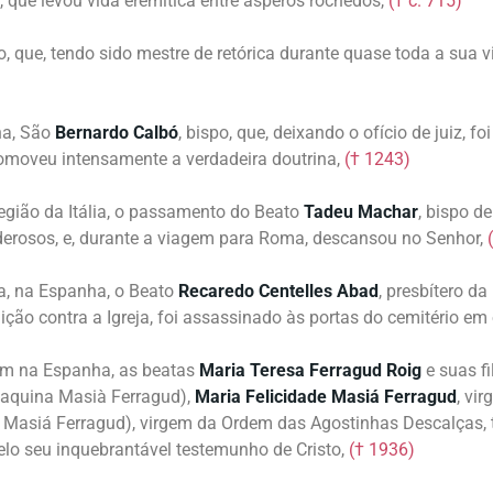
, que levou vida eremítica entre ásperos rochedos,
(† c. 715)
po, que, tendo sido mestre de retórica durante quase toda a sua 
ha, São
Bernardo
Calbó
, bispo, que, deixando o ofício de juiz, 
romoveu intensamente a verdadeira doutrina,
(† 1243)
egião da Itália, o passamento do Beato
Tadeu
Machar
, bispo de
oderosos, e, durante a viagem para Roma, descansou no Senhor,
a, na Espanha, o Beato
Recaredo
Centelles
Abad
, presbítero d
ição contra a Igreja, foi assassinado às portas do cemitério em
bém na Espanha, as beatas
Maria
Teresa
Ferragud
Roig
e suas f
aquina Masià Ferragud),
Maria Felicidade Masiá Ferragud
, vi
asiá Ferragud), virgem da Ordem das Agostinhas Descalças, t
elo seu inquebrantável testemunho de Cristo,
(† 1936)