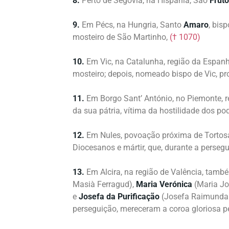
8.
Perto de Segóvia, na Hispânia, São
Fruto
9.
Em Pécs, na Hungria, Santo
Amaro
, bis
mosteiro de São Martinho,
(† 1070)
10.
Em Vic, na Catalunha, região da Espan
mosteiro; depois, nomeado bispo de Vic, p
11.
Em Borgo Sant’ António, no Piemonte, r
da sua pátria, vítima da hostilidade dos p
12.
Em Nules, povoação próxima de Tortos
Diocesanos e mártir, que, durante a persegu
13.
Em Alcira, na região de Valência, tam
Masià Ferragud),
Maria Verónica
(Maria Jo
e
Josefa da Purificação
(Josefa Raimunda M
perseguição, mereceram a coroa gloriosa p