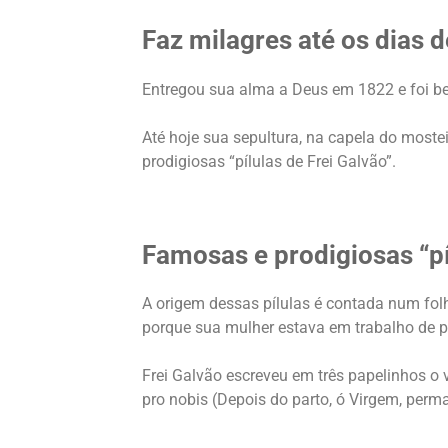
Faz milagres até os dias d
Entregou sua alma a Deus em 1822 e foi be
Até hoje sua sepultura, na capela do moste
prodigiosas “pílulas de Frei Galvão”.
Famosas e prodigiosas “pí
A origem dessas pílulas é contada num folhe
porque sua mulher estava em trabalho de pa
Frei Galvão escreveu em três papelinhos o v
pro nobis (Depois do parto, ó Virgem, perma