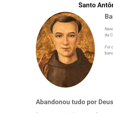
Santo Antôn
Ba
Nasc
da C
Foi 
band
Abandonou tudo por Deu