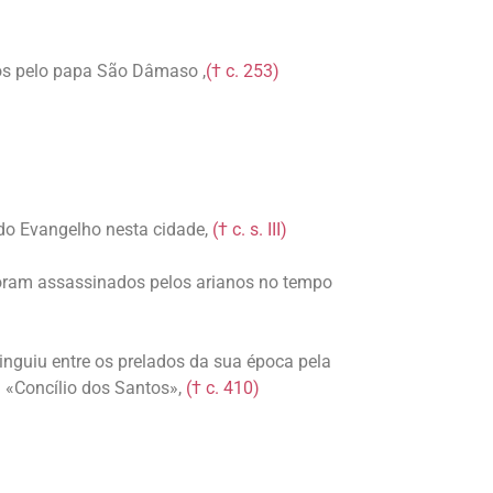
dos pelo papa São Dâmaso ,
(† c. 253)
 do Evangelho nesta cidade,
(† c. s. III)
 foram assassinados pelos arianos no tempo
tinguiu entre os prelados da sua época pela
u «Concílio dos Santos»,
(† c. 410)