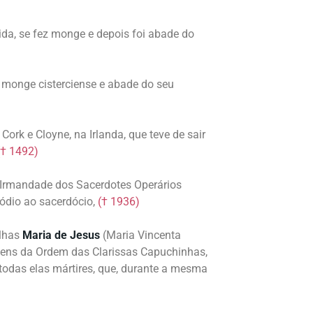
vida, se fez monge e depois foi abade do
foi monge cisterciense e abade do seu
 Cork e Cloyne, na Irlanda, que teve de sair
(† 1492)
a Irmandade dos Sacerdotes Operários
 ódio ao sacerdócio,
(† 1936)
ilhas
Maria de Jesus
(Maria Vincenta
rgens da Ordem das Clarissas Capuchinhas,
odas elas mártires, que, durante a mesma