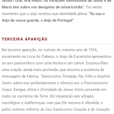
fazeis? Orai, orai muito. Os corações santíssimos de Jesus e de
Maria têm sobre vós desígnios de misericórdia”
. Foi neste
momento que o anjo revelou sua identidade plena:
“Eu sou o
Anjo da vossa guarda, o Anjo de Portugal”
.
TERCEIRA APARIÇÃO
Na terceira aparição, no outono do mesmo ano de 1916,
novamente na Loca do Cabeço, o Anjo da Eucaristia apresentou-
se aos pastorinhos com uma hóstia e um cálice. Ensinou-lhes
uma oração ainda mais profunda, que encerra a essência da
mensagem de Fátima:
“Santíssima Trindade, Pai, Filho e Espírito
Santo, adoro-vos profundamente e ofereço-vos o Preciosíssimo
Corpo, Sangue, Alma e Divindade de Jesus Cristo presente em
todos os sacrários da Terra. Em reparação aos ultrajes,
sacrilégios e indiferenças com que Ele mesmo é ofendido, e
pelos méritos infinitos do Seu Santíssimo Coração e do Coração