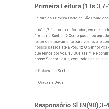
Primeira Leitura (
1Ts 3,7-
Leitura da Primeira Carta de São Paulo ao
Irmãos,
7
ficamos confortados, em meio a tod
firmes no Senhor.
9
Como podemos agradecer
rezamos efusivamente para vos rever e comp
nossos passos até a vós.
12
O Senhor vos 
que temos por vós.
13
Que assim ele confir
nosso Senhor Jesus, com todos os seus san
– Palavra do Senhor.
– Graças a Deus.
Responsório
Sl 89(90),3-