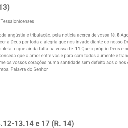
13
)
s Tessalonicenses
a angústia e tribulação, pela notícia acerca de vossa fé.
8
Agor
 a Deus por toda a alegria que nos invade diante do nosso D
letar o que ainda falta na vossa fé.
11
Que o próprio Deus e n
conceda que o amor entre vós e para com todos aumente e tra
me os vossos corações numa santidade sem defeito aos olhos d
tos. Palavra do Senhor.
4.12-13.14 e 17 (R. 14)