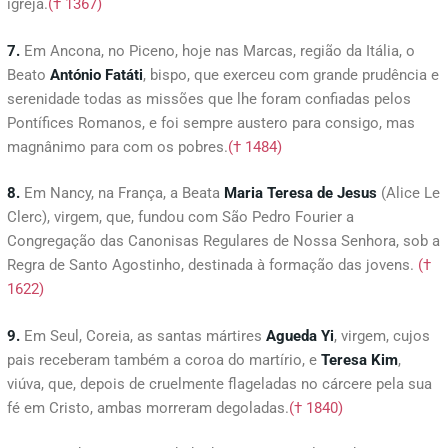
igreja.
(† 1367)
7.
Em Ancona, no Piceno, hoje nas Marcas, região da Itália, o
Beato
António Fatáti
, bispo, que exerceu com grande prudência e
serenidade todas as missões que lhe foram confiadas pelos
Pontífices Romanos, e foi sempre austero para consigo, mas
magnânimo para com os pobres.
(† 1484)
8.
Em Nancy, na França, a Beata
Maria Teresa de Jesus
(Alice Le
Clerc), virgem, que, fundou com São Pedro Fourier a
Congregação das Canonisas Regulares de Nossa Senhora, sob a
Regra de Santo Agostinho, destinada à formação das jovens.
(†
1622)
9.
Em Seul, Coreia, as santas mártires
Agueda
Yi
, virgem, cujos
pais receberam também a coroa do martírio, e
Teresa
Kim
,
viúva, que, depois de cruelmente flageladas no cárcere pela sua
fé em Cristo, ambas morreram degoladas.
(† 1840)