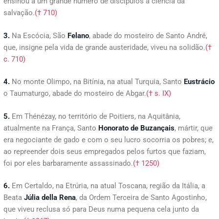
ensinou a um grande número de discípulos a ciência da
salvação.
(† 710)
3.
Na Escócia, São
Felano
, abade do mosteiro de Santo André,
que, insigne pela vida de grande austeridade, viveu na solidão.
(†
c. 710)
4.
No monte Olimpo, na Bitínia, na atual Turquia, Santo
Eustrácio
o Taumaturgo, abade do mosteiro de Abgar.
(† s. IX)
5.
Em Thénézay, no território de Poitiers, na Aquitânia,
atualmente na França, Santo
Honorato
de
Buzançais
, mártir, que
era negociante de gado e com o seu lucro socorria os pobres; e,
ao repreender dois seus empregados pelos furtos que faziam,
foi por eles barbaramente assassinado.
(† 1250)
6.
Em Certaldo, na Etrúria, na atual Toscana, região da Itália, a
Beata
Júlia della Rena
, da Ordem Terceira de Santo Agostinho,
que viveu reclusa só para Deus numa pequena cela junto da