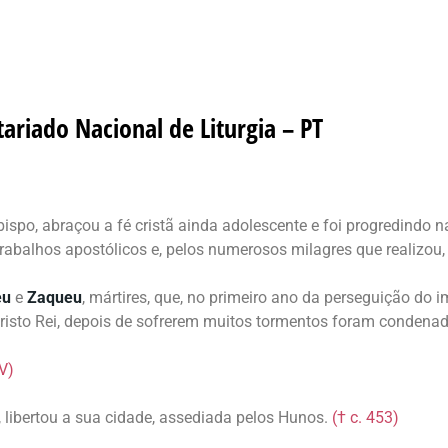
tariado Nacional de Liturgia – PT
 bispo, abraçou a fé cristã ainda adolescente e foi progredindo n
 trabalhos apostólicos e, pelos numerosos milagres que realizo
eu
e
Zaqueu
, mártires, que, no primeiro ano da perseguição do
risto Rei, depois de sofrerem muitos tormentos foram condena
IV)
o, libertou a sua cidade, assediada pelos Hunos.
(† c. 453)