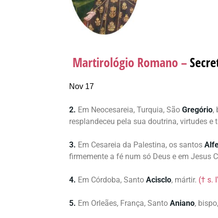
Martirológio Romano –
Secre
Nov 17
2.
Em Neocesareia, Turquia, São
Gregório
,
resplandeceu pela sua doutrina, virtudes e
3.
Em Cesareia da Palestina, os santos
Alf
firmemente a fé num só Deus e em Jesus C
4.
Em Córdoba, Santo
Acisclo
, mártir.
(† s. 
5.
Em Orleães, França, Santo
Aniano
, bisp