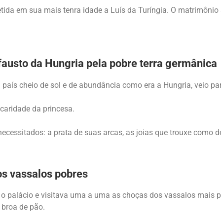
ida em sua mais tenra idade a Luís da Turíngia. O matrimônio 
 fausto da Hungria pela pobre terra germânica
país cheio de sol e de abundância como era a Hungria, veio par
caridade da princesa.
ecessitados: a prata de suas arcas, as joias que trouxe como do
os vassalos pobres
 o palácio e visitava uma a uma as choças dos vassalos mais po
 broa de pão.