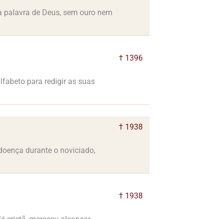
a palavra de Deus, sem ouro nem
† 1396
lfabeto para redigir as suas
† 1938
doença durante o noviciado,
† 1938