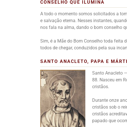
CONSELHO QUE ILUMINA
A todo o momento somos solicitados a toma
e salvação eterna. Nesses instantes, quan
nos fala na alma, dando o bom conselho qu
Sim, é a Mãe do Bom Conselho toda feita de
todos de chegar, conduzidos pela sua incan
SANTO ANACLETO, PAPA E MÁRT
Santo Anacleto —
88. Nasceu em Ro
cristãos.
Durante onze ano
cristãos sob o r
cristãos acredit
papado que ocorr