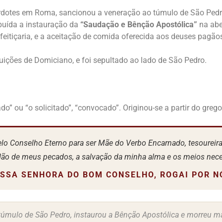
rdotes em Roma, sancionou a veneração ao túmulo de São Ped
ribuída a instauração da
“Saudação e Bênção Apostólica”
na abe
eitiçaria, e a aceitação de comida oferecida aos deuses pagão
uições de Domiciano, e foi sepultado ao lado de São Pedro.
do” ou “o solicitado”, “convocado”. Originou-se a partir do greg
elo Conselho Eterno para ser Mãe do Verbo Encarnado, tesoureir
dão de meus pecados, a salvação da minha alma e os meios nece
SSA SENHORA DO BOM CONSELHO, ROGAI POR N
úmulo de São Pedro, instaurou a Bênção Apostólica e morreu márt