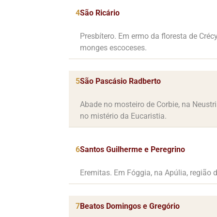
4
São Ricário
Presbítero. Em ermo da floresta de Crécy
monges escoceses.
5
São Pascásio Radberto
Abade no mosteiro de Corbie, na Neustri
no mistério da Eucaristia.
6
Santos Guilherme e Peregrino
Eremitas. Em Fóggia, na Apúlia, região da
7
Beatos Domingos e Gregório