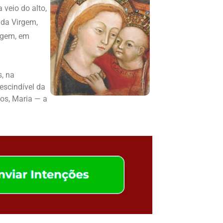
veio do alto,
 da Virgem,
rigem, em
s, na
escindível da
os, Maria — a