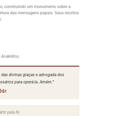
ro, construindo um monumento sobre a
rtura das mensagens papais. Seus escritos
s.
o
Anáklētos
.
a das divinas graças e advogada dos
ssários para operá-la. Amém.”
ÓS!
ir pela fé.