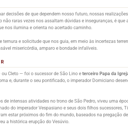
r decisões de que dependem nosso futuro, nossas realizações 
do não raras vezes nos assaltam dúvidas e inseguranças, é que
e nos ilumina e orienta no acertado caminho.
 ternura e solicitude que nos guia, em meio às incertezas terr
sável misericórdia, amparo e bondade infalíveis.
IR
 ou Cleto — foi o sucessor de São Lino e
terceiro Papa da Igre
ma e, durante o seu pontificado, o imperador Domiciano dese
s de intensas atividades no trono de São Pedro, viveu uma épo
einado do imperador Vespasiano e seus dois filhos sucessores, 
avam estar próximos do fim do mundo, baseados na pregação de
eu a histórica erupção do Vesúvio.