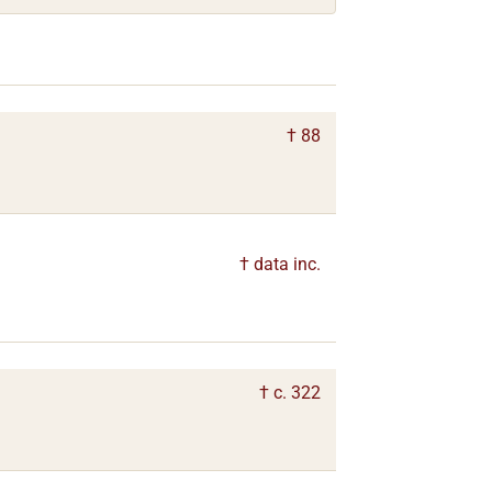
† 88
† data inc.
† c. 322