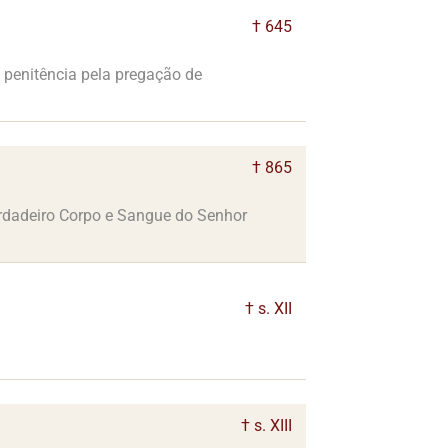
† 645
à penitência pela pregação de
† 865
verdadeiro Corpo e Sangue do Senhor
† s. XII
† s. XIII