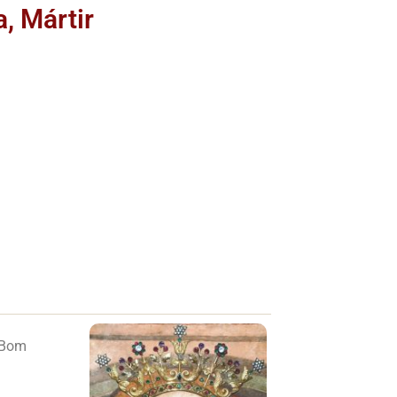
, Mártir
o Bom