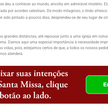
e deu a conhecer ao mundo, envolta em admirável mistério. Ela 
ada por acordes celestiais. De modo milagroso, o lindo afresco
r sido pintado a poucos dias, desprendeu-se de seu lugar de o
ou grandes distâncias, até repousar junto a uma igreja em ruína
Roma. Damos aqui uma especial importância à necessidade impr
idas, pois, estejamos certos de que, a todos os nossos pedid
nos atenderá.