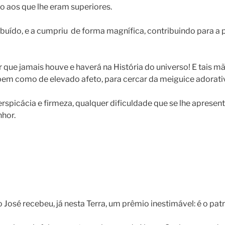
o aos que lhe eram superiores.
ído, e a cumpriu de forma magnífica, contribuindo para a p
que jamais houve e haverá na História do universo! E tais mã
m como de elevado afeto, para cercar da meiguice adorativ
ácia e firmeza, qualquer dificuldade que se lhe apresentass
nhor.
 José recebeu, já nesta Terra, um prêmio inestimável: é o pa