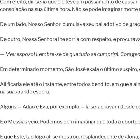
Com efeito, dir-se-ia que ele teve um passamento de causar 
consolação na sua última hora. Não se pode imaginar morte ma
De um lado, Nosso Senhor cumulava seu pai adotivo de graças
De outro, Nossa Senhora lhe sorria com respeito, e procurav
— Meu esposo! Lembre-se de que tudo se cumprirá.
Coragem
Em determinado momento, São José exala o último suspiro, e
Ali ficaria ele até o instante, entre todos bendito, em que a
na sua grande espera.
Alguns — Adão e Eva, por exemplo — lá se achavam desde os
E o Messias veio. Podemos bem imaginar que toda a coorte d
E que Este, tão logo ali se mostrou, resplandecente de gló