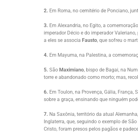
2.
Em Roma, no cemitério de Ponciano, jun
3.
Em Alexandria, no Egito, a comemoraçã
imperador Décio e do imperador Valeriano, 
a eles se associa
Fausto
, que sofreu o mar
4.
Em Mayuma, na Palestina, a comemora
5.
São
Maximiano
, bispo de Bagai, na Numí
torre e abandonado como morto; mas, recolh
6.
Em Toulon, na Provença, Gália, França, 
sobre a graça, ensinando que ninguém pode
7.
Na Saxônia, território da atual Alemanh
Inglaterra, que, seguindo o exemplo de São
Cristo, foram presos pelos pagãos e padece