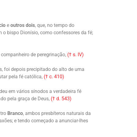
cio
e
outros
dois
, que, no tempo do
 o bispo Dionísio, como confessores da fé;
eu companheiro de peregrinação,
(† s. IV)
s, foi depois precipitado do alto de uma
tar pela fé católica,
(† c. 410)
ndeu em vários sínodos a verdadeira fé
ado pela graça de Deus,
(† d. 543)
utro
Branco
, ambos presbíteros naturais da
Saxões; e tendo começado a anunciar-lhes