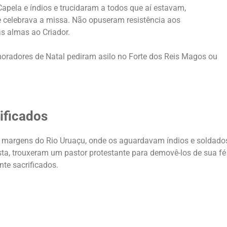
apela e índios e trucidaram a todos que aí estavam,
e celebrava a missa. Não opuseram resistência aos
s almas ao Criador.
radores de Natal pediram asilo no Forte dos Reis Magos ou
ificados
as margens do Rio Uruaçu, onde os aguardavam índios e soldad
sta, trouxeram um pastor protestante para demovê-los de sua fé 
te sacrificados.