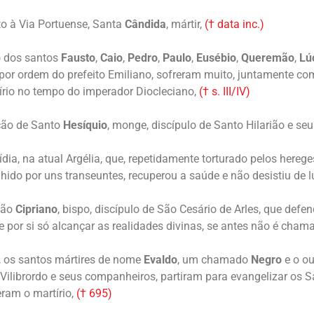
to à Via Portuense, Santa
Cândida
, mártir,
(† data inc.)
o dos santos
Fausto
,
Caio
,
Pedro
,
Paulo
,
Eusébio
,
Queremão
,
Lú
por ordem do prefeito Emiliano, sofreram muito, juntamente com
tírio no tempo do imperador Diocleciano,
(† s. III/IV)
ção de Santo
Hesíquio
, monge, discípulo de Santo Hilarião e s
dia, na atual Argélia, que, repetidamente torturado pelos herege
ido por uns transeuntes, recuperou a saúde e não desistiu de lu
São
Cipriano
, bispo, discípulo de São Cesário de Arles, que defe
 por si só alcançar as realidades divinas, se antes não é cham
a, os santos mártires de nome
Evaldo
, um chamado
Negro
e o o
 Vilibrordo e seus companheiros, partiram para evangelizar os 
ram o martírio,
(† 695)