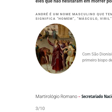
eles que não hesitaram em morrer p
ANDRÉ É UM NOME MASCULINO QUE TE
SIGNIFICA “HOMEM”, “MÁSCULO, VIRIL
Com São Dionísio
primeiro bispo d
–
Secretariado Naci
Martirológio Romano
3/10