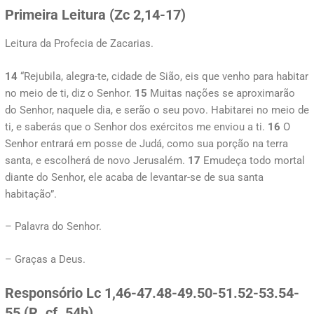
Primeira Leitura (
Zc 2,14-17)
Leitura da Profecia de Zacarias.
14
“Rejubila, alegra-te, cidade de Sião, eis que venho para habitar
no meio de ti, diz o Senhor.
15
Muitas nações se aproximarão
do Senhor, naquele dia, e serão o seu povo. Habitarei no meio de
ti, e saberás que o Senhor dos exércitos me enviou a ti.
16
O
Senhor entrará em posse de Judá, como sua porção na terra
santa, e escolherá de novo Jerusalém.
17
Emudeça todo mortal
diante do Senhor, ele acaba de levantar-se de sua santa
habitação”.
– Palavra do Senhor.
– Graças a Deus.
Responsório
Lc 1,46-47.48-49.50-51.52-53.54-
55 (R. cf. 54b)