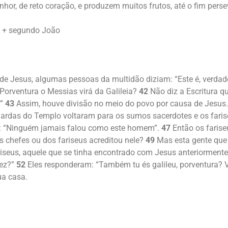
hor, de reto coração, e produzem muitos frutos, até o fim perse
o + segundo João
de Jesus, algumas pessoas da multidão diziam: “Este é, verdade
Porventura o Messias virá da Galileia?
42
Não diz a Escritura q
?”
43
Assim, houve divisão no meio do povo por causa de Jesus
ardas do Templo voltaram para os sumos sacerdotes e os farise
 “Ninguém jamais falou como este homem”.
47
Então os faris
 chefes ou dos fariseus acreditou nele?
49
Mas esta gente que 
seus, aquele que se tinha encontrado com Jesus anteriormente
fez?”
52
Eles responderam: “Também tu és galileu, porventura? Va
ua casa.