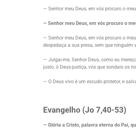
— Senhor meu Deus, em vós procuro o meu 
— Senhor meu Deus, em vós procuro o me
— Senhor meu Deus, em vós procuro o meu r
despedaça a sua presa, sem que ninguém ve
— Julgai-me, Senhor Deus, como eu mereço 
justo, ó Deus-justiça, vós que sondais os n
— O Deus vivo é um escudo protetor, e salv
Evangelho (Jo 7,40-53)
— Glória a Cristo, palavra eterna do Pai, q