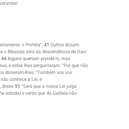
verantes!
iramente, o Profeta”.
41
Outros diziam:
ue o Messias será da descendência de Davi
.
44
Alguns queriam prendê-lo, mas
us, e estes lhes perguntaram: “Por que não
eus disseram-lhes: “Também vós vos
não conhece a Lei, é
, disse:
51
“Será que a nossa Lei julga
i estudar e verás que da Galileia não