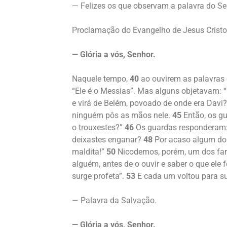
— Felizes os que observam a palavra do Sen
Proclamação do Evangelho de Jesus Crist
— Glória a vós, Senhor.
Naquele tempo,
40
ao ouvirem as palavras 
“Ele é o Messias”. Mas alguns objetavam: “
e virá de Belém, povoado de onde era Davi
ninguém pôs as mãos nele.
45
Então, os gu
o trouxestes?”
46
Os guardas responderam:
deixastes enganar?
48
Por acaso algum dos
maldita!”
50
Nicodemos, porém, um dos fari
alguém, antes de o ouvir e saber o que ele 
surge profeta”.
53
E cada um voltou para s
— Palavra da Salvação.
— Glória a vós, Senhor.