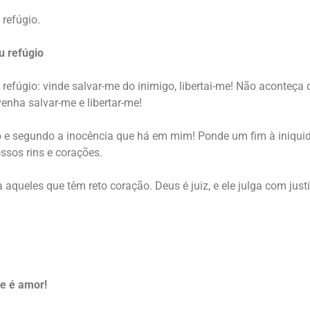
refúgio.
u refúgio
efúgio: vinde salvar-me do inimigo, libertai-me! Não aconteç
nha salvar-me e libertar-me!
e segundo a inocência que há em mim! Ponde um fim à iniquida
ossos rins e corações.
a aqueles que têm reto coração. Deus é juiz, e ele julga com j
ue é amor!