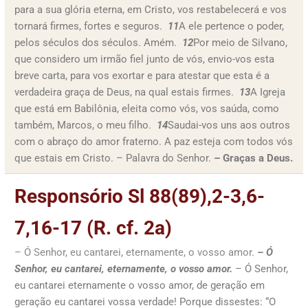
para a sua glória eterna, em Cristo, vos restabelecerá e vos
tornará firmes, fortes e seguros.
11
A ele pertence o poder,
pelos séculos dos séculos. Amém.
12
Por meio de Silvano,
que considero um irmão fiel junto de vós, envio-vos esta
breve carta, para vos exortar e para atestar que esta é a
verdadeira graça de Deus, na qual estais firmes.
13
A Igreja
que está em Babilônia, eleita como vós, vos saúda, como
também, Marcos, o meu filho.
14
Saudai-vos uns aos outros
com o abraço do amor fraterno. A paz esteja com todos vós
que estais em Cristo. – Palavra do Senhor.
– Graças a Deus.
Responsório Sl 88(89),2-3,6-
7,16-17 (R. cf. 2a)
– Ó Senhor, eu cantarei, eternamente, o vosso amor.
– Ó
Senhor, eu cantarei, eternamente, o vosso amor.
– Ó Senhor,
eu cantarei eternamente o vosso amor, de geração em
geração eu cantarei vossa verdade! Porque dissestes: “O