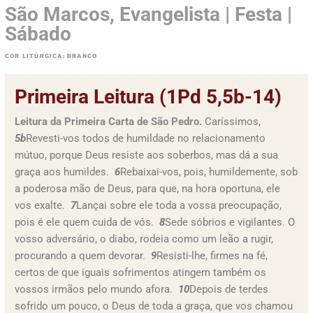
São Marcos, Evangelista | Festa |
Sábado
COR LITÚRGICA: BRANCO
Primeira Leitura (1Pd 5,5b-14)
Leitura da Primeira Carta de São Pedro.
Caríssimos,
5b
Revesti-vos todos de humildade no relacionamento
mútuo, porque Deus resiste aos soberbos, mas dá a sua
graça aos humildes.
6
Rebaixai-vos, pois, humildemente, sob
a poderosa mão de Deus, para que, na hora oportuna, ele
vos exalte.
7
Lançai sobre ele toda a vossa preocupação,
pois é ele quem cuida de vós.
8
Sede sóbrios e vigilantes. O
vosso adversário, o diabo, rodeia como um leão a rugir,
procurando a quem devorar.
9
Resisti-lhe, firmes na fé,
certos de que iguais sofrimentos atingem também os
vossos irmãos pelo mundo afora.
10
Depois de terdes
sofrido um pouco, o Deus de toda a graça, que vos chamou