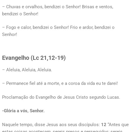
– Chuvas e orvalhos, bendizei o Senhor! Brisas e ventos,
bendizei o Senhor!
– Fogo e calor, bendizei o Senhor! Frio e ardor, bendizei o
Senhor!
Evangelho (
Lc 21,12-19)
– Aleluia, Aleluia, Aleluia.
– Permanece fiel até a morte, e a coroa da vida eu te darei!
Proclamação do Evangelho de Jesus Cristo segundo Lucas.
-Glória a vós, Senhor.
Naquele tempo, disse Jesus aos seus discípulos:
12
“Antes que
estas coisas aconteçam, sereis presos e perseguidos; sereis