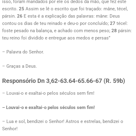
isso, foram mandados por ele os dedos da mão, que fez este
escrito.
25
Assim se lê o escrito que foi traçado: mâne, técel,
pársin.
26
E esta é a explicação das palavras: mâne: Deus
contou os dias de teu reinado e deu-o por concluído;
27
técel:
foste pesado na balança, e achado com menos peso;
28
pársin:
teu reino foi dividido e entregue aos medos e persas”
– Palavra do Senhor.
– Graças a Deus.
Responsório
Dn 3,62-63.64-65.66-67 (R. 59b)
– Louvai-o e exaltai-o pelos séculos sem fim!
– Louvai-o e exaltai-o pelos séculos sem fim!
– Lua e sol, bendizei o Senhor! Astros e estrelas, bendizei o
Senhor!