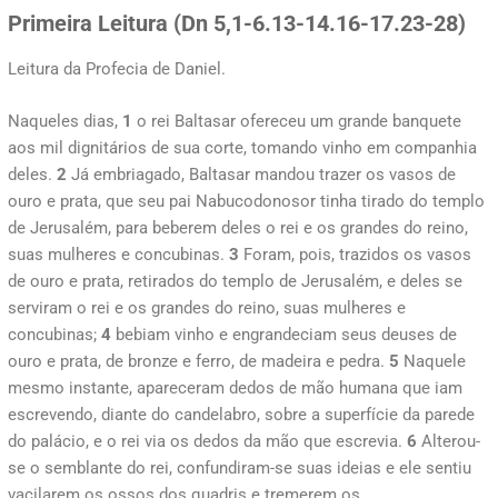
Primeira Leitura (
Dn 5,1-6.13-14.16-17.23-28)
Leitura da Profecia de Daniel.
Naqueles dias,
1
o rei Baltasar ofereceu um grande banquete
aos mil dignitários de sua corte, tomando vinho em companhia
deles.
2
Já embriagado, Baltasar mandou trazer os vasos de
ouro e prata, que seu pai Nabucodonosor tinha tirado do templo
de Jerusalém, para beberem deles o rei e os grandes do reino,
suas mulheres e concubinas.
3
Foram, pois, trazidos os vasos
de ouro e prata, retirados do templo de Jerusalém, e deles se
serviram o rei e os grandes do reino, suas mulheres e
concubinas;
4
bebiam vinho e engrandeciam seus deuses de
ouro e prata, de bronze e ferro, de madeira e pedra.
5
Naquele
mesmo instante, apareceram dedos de mão humana que iam
escrevendo, diante do candelabro, sobre a superfície da parede
do palácio, e o rei via os dedos da mão que escrevia.
6
Alterou-
se o semblante do rei, confundiram-se suas ideias e ele sentiu
vacilarem os ossos dos quadris e tremerem os