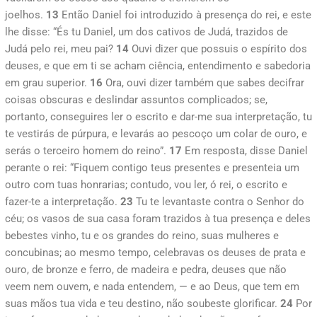
joelhos.
13
Então Daniel foi introduzido à presença do rei, e este
lhe disse: “És tu Daniel, um dos cativos de Judá, trazidos de
Judá pelo rei, meu pai?
14
Ouvi dizer que possuis o espírito dos
deuses, e que em ti se acham ciência, entendimento e sabedoria
em grau superior.
16
Ora, ouvi dizer também que sabes decifrar
coisas obscuras e deslindar assuntos complicados; se,
portanto, conseguires ler o escrito e dar-me sua interpretação, tu
te vestirás de púrpura, e levarás ao pescoço um colar de ouro, e
serás o terceiro homem do reino”.
17
Em resposta, disse Daniel
perante o rei: “Fiquem contigo teus presentes e presenteia um
outro com tuas honrarias; contudo, vou ler, ó rei, o escrito e
fazer-te a interpretação.
23
Tu te levantaste contra o Senhor do
céu; os vasos de sua casa foram trazidos à tua presença e deles
bebestes vinho, tu e os grandes do reino, suas mulheres e
concubinas; ao mesmo tempo, celebravas os deuses de prata e
ouro, de bronze e ferro, de madeira e pedra, deuses que não
veem nem ouvem, e nada entendem, — e ao Deus, que tem em
suas mãos tua vida e teu destino, não soubeste glorificar.
24
Por