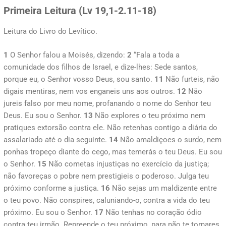
Primeira Leitura (
Lv 19,1-2.11-18)
Leitura do Livro do Levítico.
1
O Senhor falou a Moisés, dizendo:
2
“Fala a toda a
comunidade dos filhos de Israel, e dize-lhes: Sede santos,
porque eu, o Senhor vosso Deus, sou santo.
11
Não furteis, não
digais mentiras, nem vos enganeis uns aos outros.
12
Não
jureis falso por meu nome, profanando o nome do Senhor teu
Deus. Eu sou o Senhor.
13
Não explores o teu próximo nem
pratiques extorsão contra ele. Não retenhas contigo a diária do
assalariado até o dia seguinte.
14
Não amaldiçoes o surdo, nem
ponhas tropeço diante do cego, mas temerás o teu Deus. Eu sou
o Senhor.
15
Não cometas injustiças no exercício da justiça;
não favoreças o pobre nem prestigieis o poderoso. Julga teu
próximo conforme a justiça.
16
Não sejas um maldizente entre
o teu povo. Não conspires, caluniando-o, contra a vida do teu
próximo. Eu sou o Senhor.
17
Não tenhas no coração ódio
contra teu irmão. Repreende o teu próximo, para não te tornares