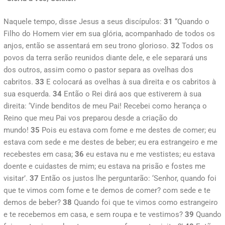
Naquele tempo, disse Jesus a seus discípulos:
31
“Quando o
Filho do Homem vier em sua glória, acompanhado de todos os
anjos, então se assentará em seu trono glorioso.
32
Todos os
povos da terra serão reunidos diante dele, e ele separará uns
dos outros, assim como o pastor separa as ovelhas dos
cabritos.
33
E colocará as ovelhas à sua direita e os cabritos à
sua esquerda.
34
Então o Rei dirá aos que estiverem à sua
direita: ‘Vinde benditos de meu Pai! Recebei como herança o
Reino que meu Pai vos preparou desde a criação do
mundo!
35
Pois eu estava com fome e me destes de comer; eu
estava com sede e me destes de beber; eu era estrangeiro e me
recebestes em casa;
36
eu estava nu e me vestistes; eu estava
doente e cuidastes de mim; eu estava na prisão e fostes me
visitar’.
37
Então os justos lhe perguntarão: ‘Senhor, quando foi
que te vimos com fome e te demos de comer? com sede e te
demos de beber?
38
Quando foi que te vimos como estrangeiro
e te recebemos em casa, e sem roupa e te vestimos?
39
Quando