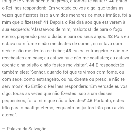
foi que te vimos doente ou preso, e fomos te visitar?’
40
Então
o Rei lhes responderá: ‘Em verdade eu vos digo, que todas as
vezes que fizestes isso a um dos menores de meus irmãos, foi a
mim que o fizestes!’
41
Depois o Rei dirá aos que estiverem à
sua esquerda: ‘Afastai-vos de mim, malditos! Ide para o fogo
eterno, preparado para o diabo e para os seus anjos.
42
Pois eu
estava com fome e não me destes de comer; eu estava com
sede e não me destes de beber;
43
eu era estrangeiro e não me
recebestes em casa; eu estava nu e não me vestistes; eu estava
doente e na prisão e não fostes me visitar’.
44
E responderão
também eles: ‘Senhor, quando foi que te vimos com fome, ou
com sede, como estrangeiro, ou nu, doente ou preso, e não te
servimos?’
45
Então o Rei lhes responderá: ‘Em verdade eu vos
digo, todas as vezes que não fizestes isso a um desses
pequeninos, foi a mim que não o fizestes!’
46
Portanto, estes
irão para o castigo eterno, enquanto os justos irão para a vida
eterna”.
— Palavra da Salvação.