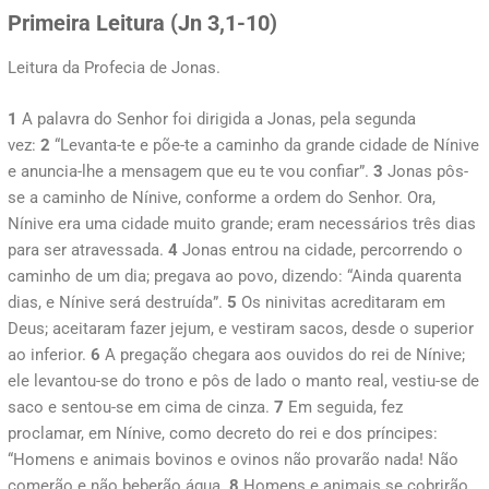
Primeira Leitura (
Jn 3,1-10)
Leitura da Profecia de Jonas.
1
A palavra do Senhor foi dirigida a Jonas, pela segunda
vez:
2
“Levanta-te e põe-te a caminho da grande cidade de Nínive
e anuncia-lhe a mensagem que eu te vou confiar”.
3
Jonas pôs-
se a caminho de Nínive, conforme a ordem do Senhor. Ora,
Nínive era uma cidade muito grande; eram necessários três dias
para ser atravessada.
4
Jonas entrou na cidade, percorrendo o
caminho de um dia; pregava ao povo, dizendo: “Ainda quarenta
dias, e Nínive será destruída”.
5
Os ninivitas acreditaram em
Deus; aceitaram fazer jejum, e vestiram sacos, desde o superior
ao inferior.
6
A pregação chegara aos ouvidos do rei de Nínive;
ele levantou-se do trono e pôs de lado o manto real, vestiu-se de
saco e sentou-se em cima de cinza.
7
Em seguida, fez
proclamar, em Nínive, como decreto do rei e dos príncipes:
“Homens e animais bovinos e ovinos não provarão nada! Não
comerão e não beberão água.
8
Homens e animais se cobrirão