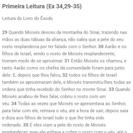
Primeira Leitura (Ex 34,29-35)
Leitura do Livro do Êxodo
29
Quando Moisés desceu da montanha do Sinai, trazendo nas
mãos as duas tábuas da aliança, não sabia que a pele do seu
rosto resplandecia por ter falado com o Senhor.
30
Aarão e os
filhos de Israel, vendo o rosto de Moisés resplandecente,
tiveram medo de se aproximar.
31
Então Moisés os chamou, e
tanto Aarão como os chefes da comunidade foram para junto
dele. E, depois que lhes falou,
32
todos os filhos de Israel
também se aproximaram dele, e Moisés transmitiu-lhes todas as
ordens que tinha recebido do Senhor no monte Sinai.
33
Quando
Moisés acabou de lhes falar, cobriu o rosto com um
véu.
34
Todas as vezes que Moisés se apresentava ao Senhor,
para falar com ele, retirava o véu, até a hora de sair; depois saía
e dizia aos filhos de Israel tudo o que lhe tinha sido
ordenado.
35
E eles viam a pele do rosto de Moisés
resplandecer; mas ele voltava a cobrir o rosto com o véu, até o